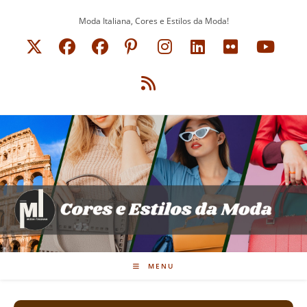
Ir
Moda Italiana, Cores e Estilos da Moda!
para
o
conteúdo
MENU