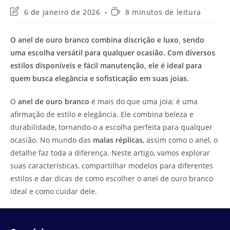
Última
Tempo
6 de janeiro de 2026
8 minutos de leitura
modificação
de
do
leitura:
O anel de ouro branco combina discrição e luxo, sendo
post:
uma escolha versátil para qualquer ocasião. Com diversos
estilos disponíveis e fácil manutenção, ele é ideal para
quem busca elegância e sofisticação em suas joias.
O
anel de ouro branco
é mais do que uma joia; é uma
afirmação de estilo e elegância. Ele combina beleza e
durabilidade, tornando-o a escolha perfeita para qualquer
ocasião. No mundo das
malas réplicas
, assim como o anel, o
detalhe faz toda a diferença. Neste artigo, vamos explorar
suas características, compartilhar modelos para diferentes
estilos e dar dicas de como escolher o anel de ouro branco
ideal e como cuidar dele.