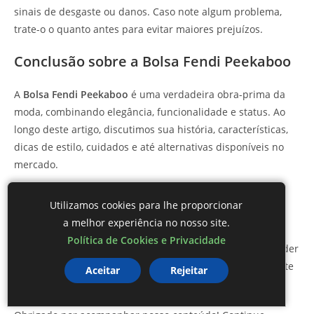
sinais de desgaste ou danos. Caso note algum problema,
trate-o o quanto antes para evitar maiores prejuízos.
Conclusão sobre a Bolsa Fendi Peekaboo
A
Bolsa Fendi Peekaboo
é uma verdadeira obra-prima da
moda, combinando elegância, funcionalidade e status. Ao
longo deste artigo, discutimos sua história, características,
dicas de estilo, cuidados e até alternativas disponíveis no
mercado.
Ao cuidar adequadamente da sua bolsa e entender suas
Utilizamos cookies para lhe proporcionar
opções, você garantirá que sua
Bolsa Fendi Peekaboo
a melhor experiência no nosso site.
permaneça deslumbrante por muito mais tempo. Se você
Política de Cookies e Privacidade
está pensando em adquirir uma ou apenas deseja aprender
mais sobre moda, a
Bolsa Fendi Peekaboo
é uma excelente
Aceitar
Rejeitar
escolha para qualquer amante de moda.