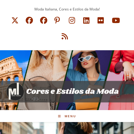
Ir
Moda Italiana, Cores e Estilos da Moda!
para
o
conteúdo
MENU