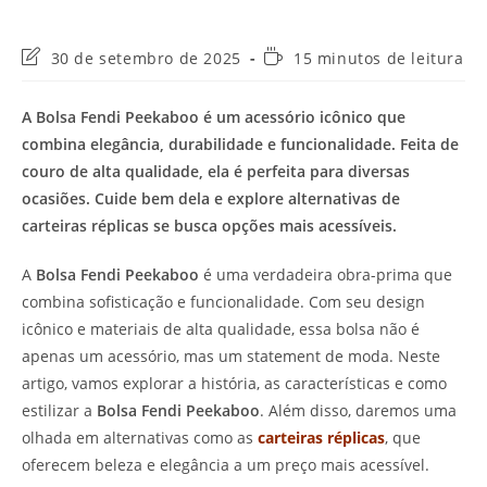
Última
Tempo
30 de setembro de 2025
15 minutos de leitura
modificação
de
do
leitura:
A Bolsa Fendi Peekaboo é um acessório icônico que
post:
combina elegância, durabilidade e funcionalidade. Feita de
couro de alta qualidade, ela é perfeita para diversas
ocasiões. Cuide bem dela e explore alternativas de
carteiras réplicas se busca opções mais acessíveis.
A
Bolsa Fendi Peekaboo
é uma verdadeira obra-prima que
combina sofisticação e funcionalidade. Com seu design
icônico e materiais de alta qualidade, essa bolsa não é
apenas um acessório, mas um statement de moda. Neste
artigo, vamos explorar a história, as características e como
estilizar a
Bolsa Fendi Peekaboo
. Além disso, daremos uma
olhada em alternativas como as
carteiras réplicas
, que
oferecem beleza e elegância a um preço mais acessível.