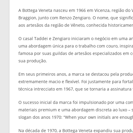
A Bottega Veneta nasceu em 1966 em Vicenza, região do V
Braggion, junto com Renzo Zengiaro. O nome, que signifi
aos artesãos da região de Vêneto, conhecida historicamen
O casal Taddei e Zengiaro iniciaram o negócio em uma ant
uma abordagem única para o trabalho com couro, inspirad
famosa por suas guildas de artesãos especializados em 
sua produção.
Em seus primeiros anos, a marca se destacou pela produ
extremamente macio e flexível. Foi justamente para fort
técnica intrecciato em 1967, que se tornaria a assinatura
O sucesso inicial da marca foi impulsionado por uma com
materiais premium e uma abordagem discreta ao luxo – sem
slogan dos anos 1970: “When your own initials are enough”
Na década de 1970, a Bottega Veneta expandiu sua produ