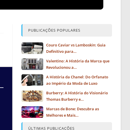
PUBLICAÇÕES POPULARES
Couro Caviar vs Lamboskin: Guia
Definitivo para…
Valentino: A História da Marca que
Revolucionou a…
A História da Chanel: Do Orfanato
ao Império da Moda de Luxo
Burberry: A História do Visionário
Thomas Burberry e…
Marcas de Bone: Descubra as
Melhores e Mais…
ÚLTIMAS PUBLICAÇÕES