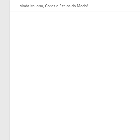
Ir
Moda Italiana, Cores e Estilos da Moda!
para
o
conteúdo