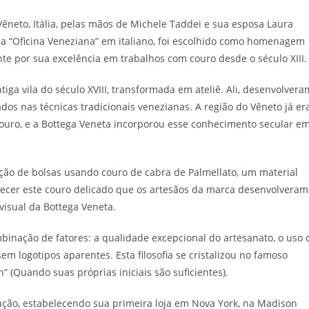
êneto, Itália, pelas mãos de Michele Taddei e sua esposa Laura
ca “Oficina Veneziana” em italiano, foi escolhido como homenagem
te por sua excelência em trabalhos com couro desde o século XIII.
iga vila do século XVIII, transformada em ateliê. Ali, desenvolvera
os nas técnicas tradicionais venezianas. A região do Vêneto já er
couro, e a Bottega Veneta incorporou esse conhecimento secular e
ção de bolsas usando couro de cabra de Palmellato, um material
alecer este couro delicado que os artesãos da marca desenvolveram
 visual da Bottega Veneta.
binação de fatores: a qualidade excepcional do artesanato, o uso 
 logotipos aparentes. Esta filosofia se cristalizou no famoso
 (Quando suas próprias iniciais são suficientes).
ção, estabelecendo sua primeira loja em Nova York, na Madison