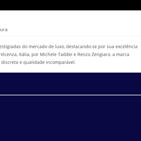
tura
stigiadas do mercado de luxo, destacando-se por sua excelência
cenza, Itália, por Michele Taddei e Renzo Zengiaro, a marca
discreta e qualidade incomparável.