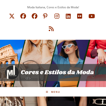
Ir
Moda Italiana, Cores e Estilos da Moda!
para
o
conteúdo
MENU