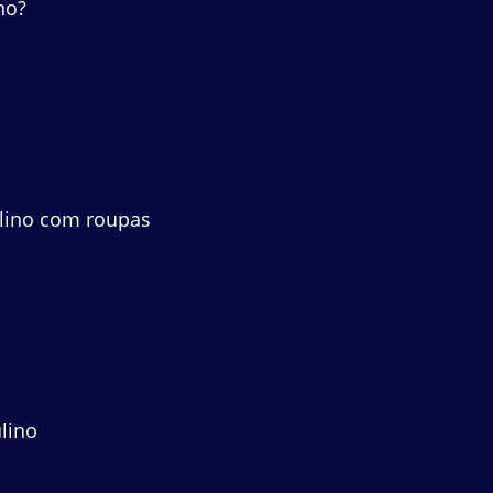
no?
ulino com roupas
lino