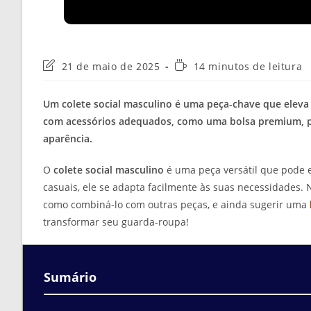
Última
Tempo
21 de maio de 2025
14 minutos de leitura
modificação
de
do
leitura:
Um colete social masculino é uma peça-chave que eleva 
post:
com acessórios adequados, como uma bolsa premium, par
aparência.
O
colete social masculino
é uma peça versátil que pode e
casuais, ele se adapta facilmente às suas necessidades. N
como combiná-lo com outras peças, e ainda sugerir uma
transformar seu guarda-roupa!
Sumário