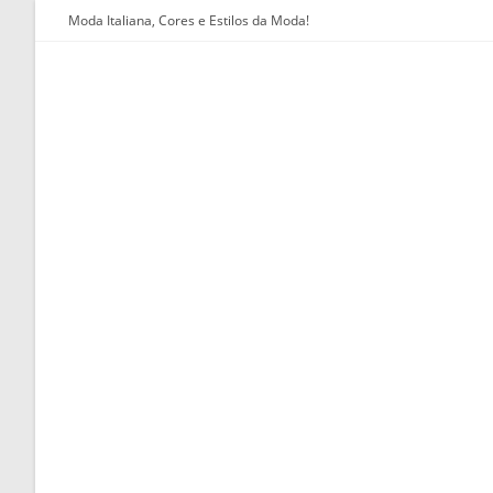
Ir
Moda Italiana, Cores e Estilos da Moda!
para
o
conteúdo