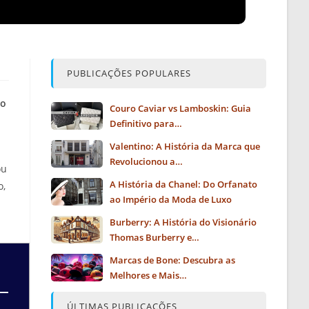
PUBLICAÇÕES POPULARES
-o
Couro Caviar vs Lamboskin: Guia
Definitivo para…
Valentino: A História da Marca que
Revolucionou a…
ou
A História da Chanel: Do Orfanato
o,
ao Império da Moda de Luxo
Burberry: A História do Visionário
Thomas Burberry e…
Marcas de Bone: Descubra as
Melhores e Mais…
ÚLTIMAS PUBLICAÇÕES