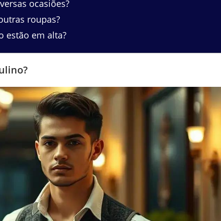
iversas ocasiões?
outras roupas?
o estão em alta?
ulino?