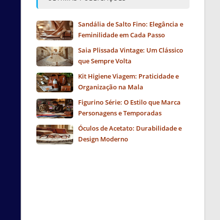
Sandália de Salto Fino: Elegância e
Feminilidade em Cada Passo
Saia Plissada Vintage: Um Clássico
que Sempre Volta
Kit Higiene Viagem: Praticidade e
Organização na Mala
Figurino Série: O Estilo que Marca
Personagens e Temporadas
Óculos de Acetato: Durabilidade e
Design Moderno