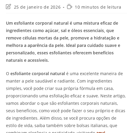
Última
Tempo
25 de janeiro de 2026
10 minutos de leitura
modificação
de
do
leitura:
Um esfoliante corporal natural é uma mistura eficaz de
post:
ingredientes como açúcar, sal e óleos essenciais, que
remove células mortas da pele, promove a hidratação e
melhora a aparência da pele. Ideal para cuidado suave e
personalizado, esses esfoliantes oferecem benefícios
naturais e acessíveis.
O
esfoliante corporal natural
é uma excelente maneira de
manter a pele saudável e radiante. Com ingredientes
simples, você pode criar sua própria fórmula em casa,
proporcionando uma esfoliação eficaz e suave. Neste artigo,
vamos abordar o que são esfoliantes corporais naturais,
seus benefícios, como você pode fazer o seu próprio e dicas
de ingredientes. Além disso, se você procura opções de
estilo de vida, saiba também sobre bolsas italianas, que
combinam elegância e praticidade, visitando
aqui
.