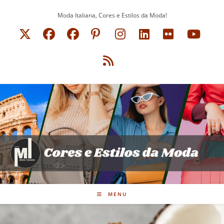
Ir
Moda Italiana, Cores e Estilos da Moda!
para
o
conteúdo
MENU