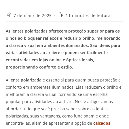
Última
Tempo
7 de maio de 2025
11 minutos de leitura
modificação
de
do
leitura:
As lentes polarizadas oferecem proteção superior para os
post:
olhos ao bloquear reflexos e reduzir o brilho, melhorando
a clareza visual em ambientes iluminados. São ideais para
várias atividades ao ar livre e podem ser facilmente
encontradas em lojas online e ópticas locais,
proporcionando conforto e estilo.
A
lente polarizada
é essencial para quem busca proteção e
conforto em ambientes iluminados. Elas reduzem o brilho e
melhoram a clareza visual, tornando-se uma escolha
popular para atividades ao ar livre. Neste artigo, vamos
abordar tudo que você precisa saber sobre as lentes
polarizadas, suas vantagens, como funcionam e onde
encontrá-las, além de apresentar a opção de
calcados