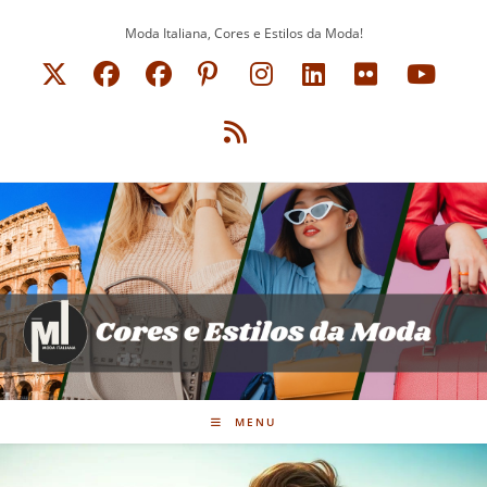
Ir
Moda Italiana, Cores e Estilos da Moda!
para
o
conteúdo
MENU