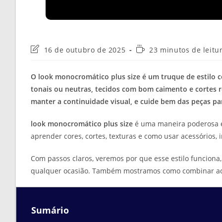
Última
Tempo
16 de outubro de 2025
23 minutos de leitu
modificação
de
do
leitura:
O look monocromático plus size é um truque de estilo c
post:
tonais ou neutras, tecidos com bom caimento e cortes r
manter a continuidade visual, e cuide bem das peças par
look monocromático plus size
é uma maneira poderosa e p
aprender cores, cortes, texturas e como usar acessórios, 
Com passos claros, veremos por que esse estilo funciona,
qualquer ocasião. Também mostramos como combinar aces
Sumário