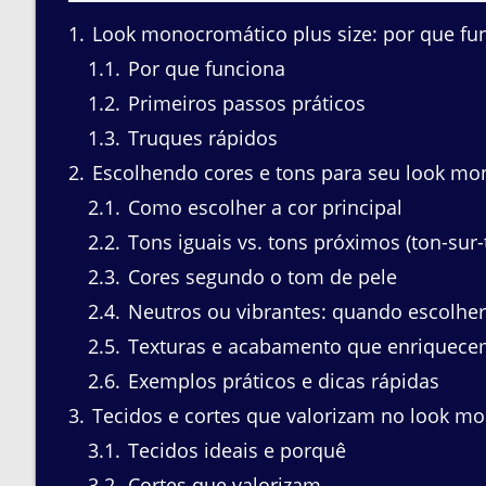
1
Look monocromático plus size: por que func
1.1
Por que funciona
1.2
Primeiros passos práticos
1.3
Truques rápidos
2
Escolhendo cores e tons para seu look mono
2.1
Como escolher a cor principal
2.2
Tons iguais vs. tons próximos (ton-sur-
2.3
Cores segundo o tom de pele
2.4
Neutros ou vibrantes: quando escolhe
2.5
Texturas e acabamento que enriquece
2.6
Exemplos práticos e dicas rápidas
3
Tecidos e cortes que valorizam no look mon
3.1
Tecidos ideais e porquê
3.2
Cortes que valorizam