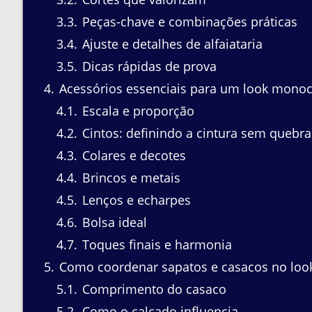
3.3
Peças-chave e combinações práticas
3.4
Ajuste e detalhes de alfaiataria
3.5
Dicas rápidas de prova
4
Acessórios essenciais para um look monocro
4.1
Escala e proporção
4.2
Cintos: definindo a cintura sem quebrar
4.3
Colares e decotes
4.4
Brincos e metais
4.5
Lenços e echarpes
4.6
Bolsa ideal
4.7
Toques finais e harmonia
5
Como coordenar sapatos e casacos no look 
5.1
Comprimento do casaco
5.2
Como o calçado influencia