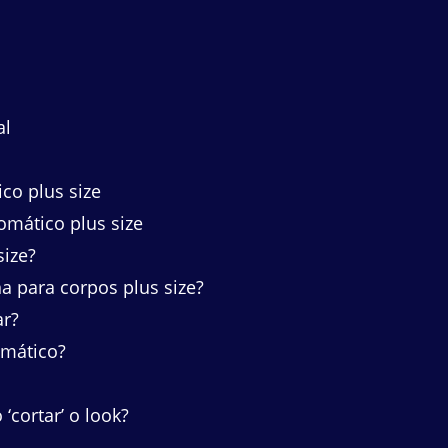
al
o plus size
mático plus size
ize?
 para corpos plus size?
ar?
mático?
‘cortar’ o look?