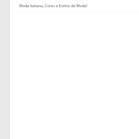
Ir
Moda Italiana, Cores e Estilos da Moda!
para
o
conteúdo