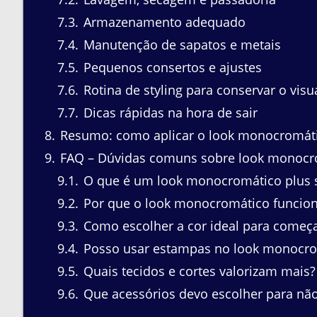
7.3
Armazenamento adequado
7.4
Manutenção de sapatos e metais
7.5
Pequenos consertos e ajustes
7.6
Rotina de styling para conservar o visu
7.7
Dicas rápidas na hora de sair
8
Resumo: como aplicar o look monocromátic
9
FAQ – Dúvidas comuns sobre look monocro
9.1
O que é um look monocromático plus s
9.2
Por que o look monocromático funciona
9.3
Como escolher a cor ideal para começ
9.4
Posso usar estampas no look monocro
9.5
Quais tecidos e cortes valorizam mais?
9.6
Que acessórios devo escolher para não 