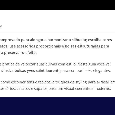
ra
omprovado para alongar e harmonizar a silhueta; escolha cores
etos, use acessórios proporcionais e bolsas estruturadas para
a preservar o efeito.
rática de valorizar suas curvas com estilo. Neste guia você vai
inclusive
bolsas yves saint laurent
, para compor looks elegantes.
 como escolher tons e tecidos, e truques de styling para arrasar e
sórios, casacos e sapatos para um visual coerente e moderno.