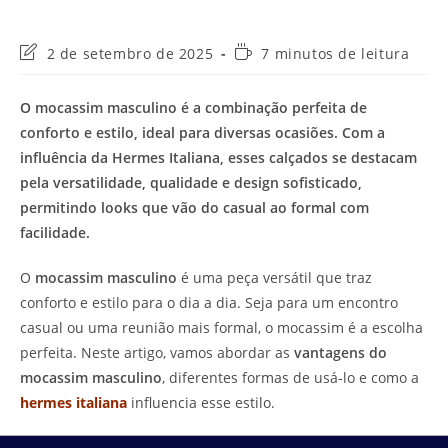
Última
Tempo
2 de setembro de 2025
7 minutos de leitura
modificação
de
do
leitura:
O mocassim masculino é a combinação perfeita de
post:
conforto e estilo, ideal para diversas ocasiões. Com a
influência da Hermes Italiana, esses calçados se destacam
pela versatilidade, qualidade e design sofisticado,
permitindo looks que vão do casual ao formal com
facilidade.
O
mocassim masculino
é uma peça versátil que traz
conforto e estilo para o dia a dia. Seja para um encontro
casual ou uma reunião mais formal, o mocassim é a escolha
perfeita. Neste artigo, vamos abordar as
vantagens do
mocassim masculino
, diferentes formas de usá-lo e como a
hermes italiana
influencia esse estilo.