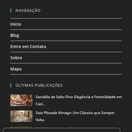
Abre
Abre
Abre
nova
nova
nova
nova
nova
nova
em
em
em
NAVEGAÇÃO
aba
aba
aba
aba
aba
aba
uma
uma
uma
Início
nova
nova
nova
aba
aba
aba
Blog
Entre em Contato
Sobre
Mapa
ÚLTIMAS PUBLICAÇÕES
Sandália de Salto Fino: Elegância e Feminilidade em
Cad…
Saia Plissada Vintage: Um Clássico que Sempre
Volta
Kit Higiene Viagem: Praticidade e Organização na