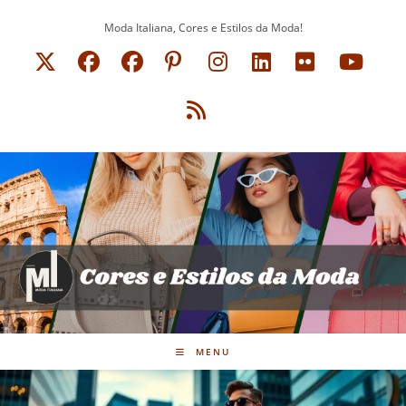
Ir
Moda Italiana, Cores e Estilos da Moda!
para
o
conteúdo
MENU