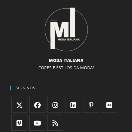
MODA ITALIANA
CORES E ESTILOS DA MODA!
SIGA-NOS
Abre
Abre
Abre
Abre
Abre
Abre
em
em
em
em
em
em
uma
uma
uma
uma
uma
uma