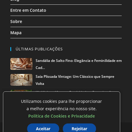
Entre em Contato
Sobre
Mapa
ÚLTIMAS PUBLICAÇÕES
Sandália de Salto Fino: Elegância e Feminilidade em
Cad…
Saia Plissada Vintage: Um Clássico que Sempre
Volta
Kit Higiene Viagem: Praticidade e Organização na
Mala
Utilizamos cookies para lhe proporcionar
a melhor experiência no nosso site.
Política de Cookies e Privacidade
Aceitar
Rejeitar
Política de privacidade
Termos de Uso
Exclusão de Dados