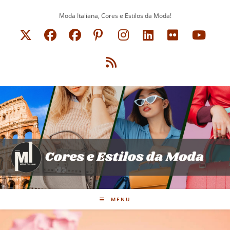
Ir
Moda Italiana, Cores e Estilos da Moda!
para
o
conteúdo
MENU