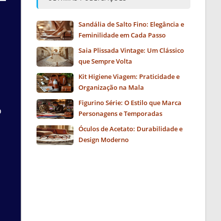
Sandália de Salto Fino: Elegância e
Feminilidade em Cada Passo
Saia Plissada Vintage: Um Clássico
que Sempre Volta
Kit Higiene Viagem: Praticidade e
Organização na Mala
Figurino Série: O Estilo que Marca
o
Personagens e Temporadas
Óculos de Acetato: Durabilidade e
Design Moderno