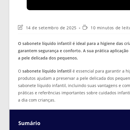
Última
Tempo
14 de setembro de 2025
10 minutos de leit
modificação
de
do
leitura:
O sabonete líquido infantil é ideal para a higiene das 
post:
garantem segurança e conforto. A sua prática aplicaçã
a pele delicada dos pequenos.
O
sabonete líquido infantil
é essencial para garantir a 
produtos ajudam a preservar a pele delicada dos pequeno
sabonete líquido infantil, incluindo suas vantagens e com
práticas e referências importantes sobre cuidados infan
a dia com crianças.
Sumário