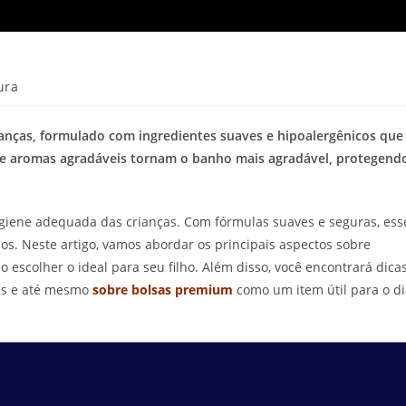
ura
crianças, formulado com ingredientes suaves e hipoalergênicos que
o e aromas agradáveis tornam o banho mais agradável, protegend
higiene adequada das crianças. Com fórmulas suaves e seguras, ess
s. Neste artigo, vamos abordar os principais aspectos sobre
o escolher o ideal para seu filho. Além disso, você encontrará dica
tis e até mesmo
sobre bolsas premium
como um item útil para o di