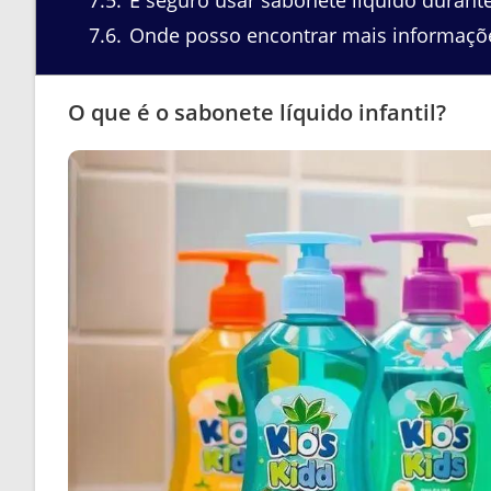
7.6
Onde posso encontrar mais informaçõe
O que é o sabonete líquido infantil?