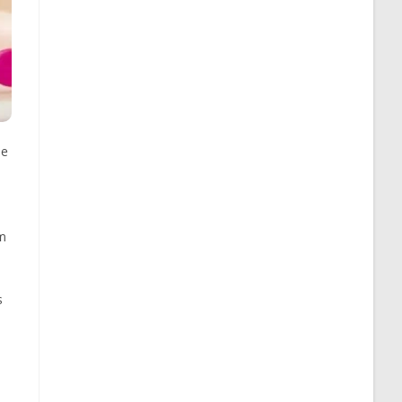
 e
ém
s