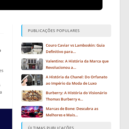
PUBLICAÇÕES POPULARES
Couro Caviar vs Lamboskin: Guia
o
Definitivo para…
Valentino: A História da Marca que
Revolucionou a…
es
A História da Chanel: Do Orfanato
ao Império da Moda de Luxo
s
a
Burberry: A História do Visionário
Thomas Burberry e…
Marcas de Bone: Descubra as
Melhores e Mais…
ÚLTIMAS PUBLICAÇÕES