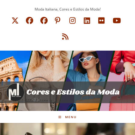
Ir
Moda Italiana, Cores e Estilos da Moda!
para
o
conteúdo
MENU