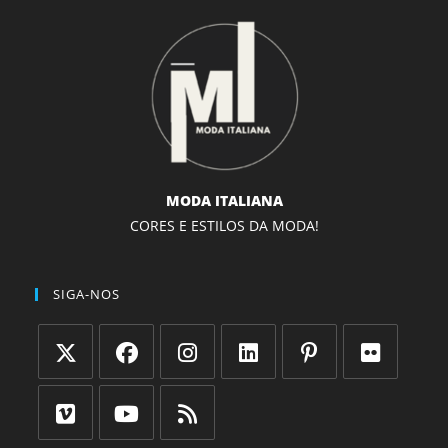
MODA ITALIANA
CORES E ESTILOS DA MODA!
SIGA-NOS
Abre
Abre
Abre
Abre
Abre
Abre
em
em
em
em
em
em
uma
uma
uma
uma
uma
uma