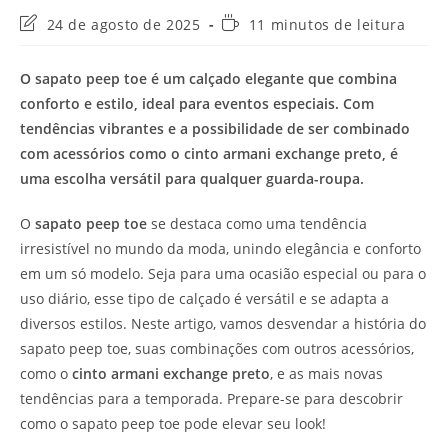
Última
Tempo
24 de agosto de 2025
11 minutos de leitura
modificação
de
do
leitura:
O sapato peep toe é um calçado elegante que combina
post:
conforto e estilo, ideal para eventos especiais. Com
tendências vibrantes e a possibilidade de ser combinado
com acessórios como o cinto armani exchange preto, é
uma escolha versátil para qualquer guarda-roupa.
O
sapato peep toe
se destaca como uma tendência
irresistível no mundo da moda, unindo elegância e conforto
em um só modelo. Seja para uma ocasião especial ou para o
uso diário, esse tipo de calçado é versátil e se adapta a
diversos estilos. Neste artigo, vamos desvendar a história do
sapato peep toe, suas combinações com outros acessórios,
como o
cinto armani exchange preto
, e as mais novas
tendências para a temporada. Prepare-se para descobrir
como o sapato peep toe pode elevar seu look!