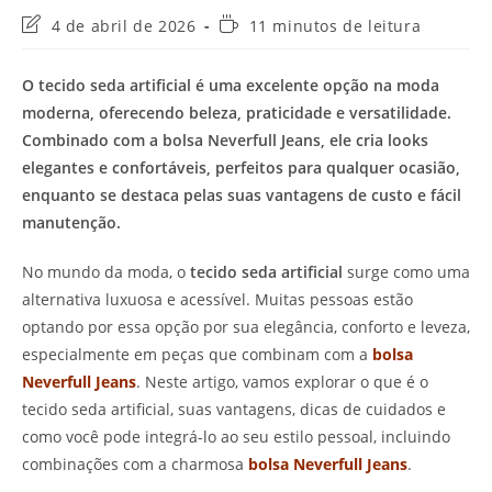
Última
Tempo
4 de abril de 2026
11 minutos de leitura
modificação
de
do
leitura:
O tecido seda artificial é uma excelente opção na moda
post:
moderna, oferecendo beleza, praticidade e versatilidade.
Combinado com a bolsa Neverfull Jeans, ele cria looks
elegantes e confortáveis, perfeitos para qualquer ocasião,
enquanto se destaca pelas suas vantagens de custo e fácil
manutenção.
No mundo da moda, o
tecido seda artificial
surge como uma
alternativa luxuosa e acessível. Muitas pessoas estão
optando por essa opção por sua elegância, conforto e leveza,
especialmente em peças que combinam com a
bolsa
Neverfull Jeans
. Neste artigo, vamos explorar o que é o
tecido seda artificial, suas vantagens, dicas de cuidados e
como você pode integrá-lo ao seu estilo pessoal, incluindo
combinações com a charmosa
bolsa Neverfull Jeans
.