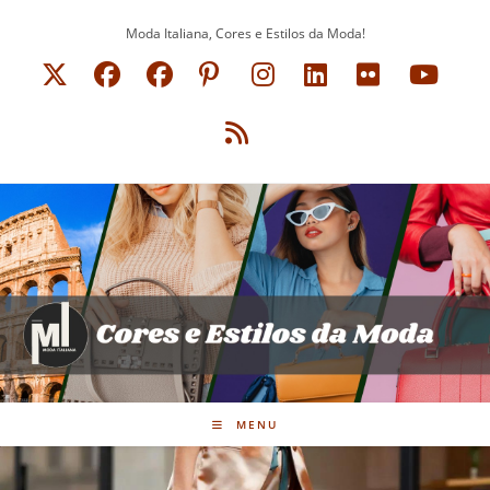
Ir
Moda Italiana, Cores e Estilos da Moda!
para
o
conteúdo
MENU