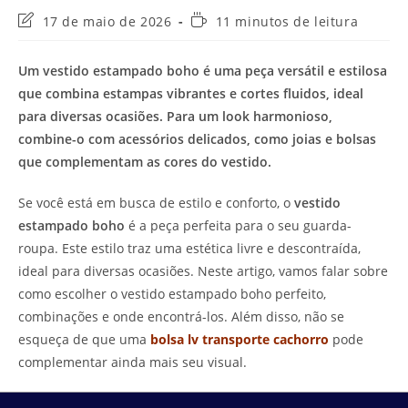
Última
Tempo
17 de maio de 2026
11 minutos de leitura
modificação
de
do
leitura:
Um vestido estampado boho é uma peça versátil e estilosa
post:
que combina estampas vibrantes e cortes fluidos, ideal
para diversas ocasiões. Para um look harmonioso,
combine-o com acessórios delicados, como joias e bolsas
que complementam as cores do vestido.
Se você está em busca de estilo e conforto, o
vestido
estampado boho
é a peça perfeita para o seu guarda-
roupa. Este estilo traz uma estética livre e descontraída,
ideal para diversas ocasiões. Neste artigo, vamos falar sobre
como escolher o vestido estampado boho perfeito,
combinações e onde encontrá-los. Além disso, não se
esqueça de que uma
bolsa lv transporte cachorro
pode
complementar ainda mais seu visual.