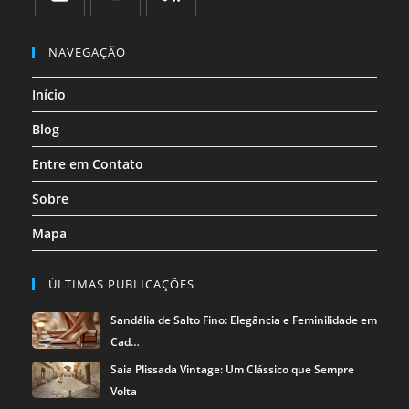
uma
uma
uma
uma
uma
uma
Abre
Abre
Abre
nova
nova
nova
nova
nova
nova
em
em
em
NAVEGAÇÃO
aba
aba
aba
aba
aba
aba
uma
uma
uma
Início
nova
nova
nova
aba
aba
aba
Blog
Entre em Contato
Sobre
Mapa
ÚLTIMAS PUBLICAÇÕES
Sandália de Salto Fino: Elegância e Feminilidade em
Cad…
Saia Plissada Vintage: Um Clássico que Sempre
Volta