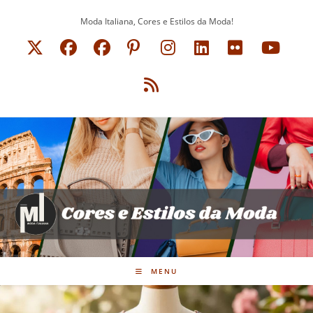
Ir
Moda Italiana, Cores e Estilos da Moda!
para
o
conteúdo
MENU