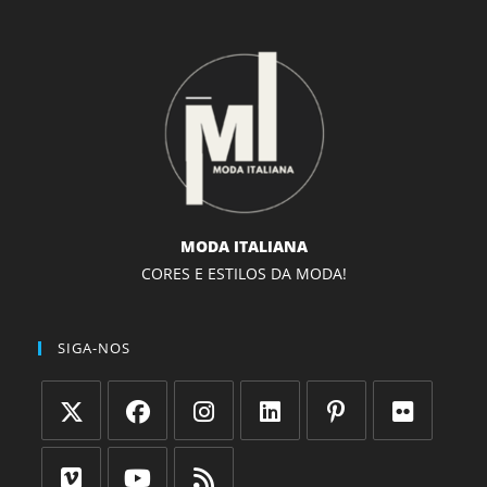
MODA ITALIANA
CORES E ESTILOS DA MODA!
SIGA-NOS
Abre
Abre
Abre
Abre
Abre
Abre
em
em
em
em
em
em