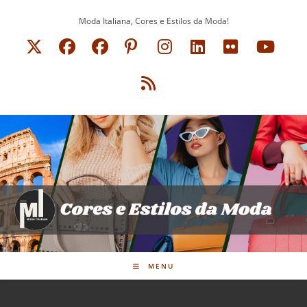
Ir
Moda Italiana, Cores e Estilos da Moda!
para
o
conteúdo
MENU