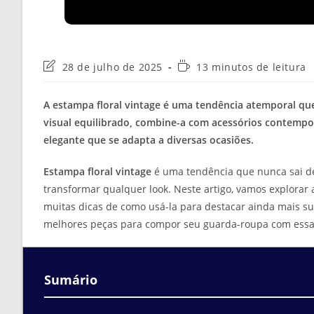
Última
Tempo
28 de julho de 2025
13 minutos de leitura
modificação
de
do
leitura:
A estampa floral vintage é uma tendência atemporal qu
post:
visual equilibrado, combine-a com acessórios contempo
elegante que se adapta a diversas ocasiões.
Estampa floral vintage
é uma tendência que nunca sai de
transformar qualquer look. Neste artigo, vamos explorar a
muitas dicas de como usá-la para destacar ainda mais s
melhores peças para compor seu guarda-roupa com essa e
Sumário