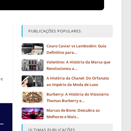
PUBLICAÇÕES POPULARES
Couro Caviar vs Lamboskin: Guia
Definitivo para…
Valentino: A História da Marca que
Revolucionou a…
A História da Chanel: Do Orfanato
 e
ao Império da Moda de Luxo
Burberry: A História do Visionário
Thomas Burberry e…
Marcas de Bone: Descubra as
Melhores e Mais…
ÚLTIMAS PUBLICAÇÕES