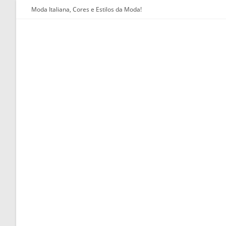
Ir
Moda Italiana, Cores e Estilos da Moda!
para
o
conteúdo