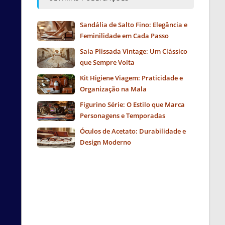
Sandália de Salto Fino: Elegância e
Feminilidade em Cada Passo
Saia Plissada Vintage: Um Clássico
que Sempre Volta
Kit Higiene Viagem: Praticidade e
Organização na Mala
Figurino Série: O Estilo que Marca
Personagens e Temporadas
Óculos de Acetato: Durabilidade e
Design Moderno