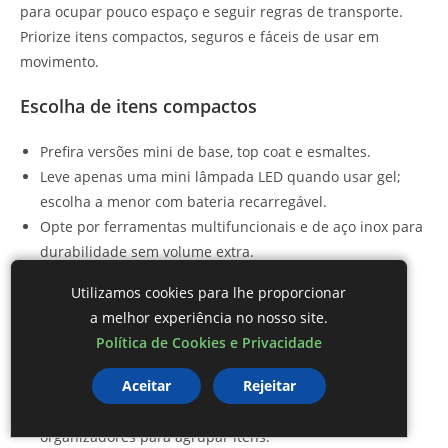
para ocupar pouco espaço e seguir regras de transporte.
Priorize itens compactos, seguros e fáceis de usar em
movimento.
Escolha de itens compactos
Prefira versões mini de base, top coat e esmaltes.
Leve apenas uma mini lâmpada LED quando usar gel;
escolha a menor com bateria recarregável.
Opte por ferramentas multifuncionais e de aço inox para
durabilidade sem volume extra.
Como reduzir volume
Utilizamos cookies para lhe proporcionar
a melhor experiência no nosso site.
Selecione cores curingas em vez de muitos tons.
Política de Cookies e Privacidade
Transfira removedor e óleo de cutícula para frascos de
Aceitar
Rejeitar
30–50 ml quando permitido.
Use saquinhos plásticos e pequenos estojos
organizadores para agrupar itens.