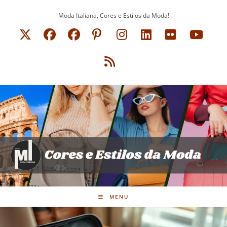
Ir
Moda Italiana, Cores e Estilos da Moda!
para
o
conteúdo
MENU