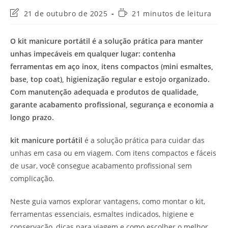
Última
Tempo
21 de outubro de 2025
21 minutos de leitura
modificação
de
do
leitura:
O kit manicure portátil é a solução prática para manter
post:
unhas impecáveis em qualquer lugar: contenha
ferramentas em aço inox, itens compactos (mini esmaltes,
base, top coat), higienização regular e estojo organizado.
Com manutenção adequada e produtos de qualidade,
garante acabamento profissional, segurança e economia a
longo prazo.
kit manicure portátil
é a solução prática para cuidar das
unhas em casa ou em viagem. Com itens compactos e fáceis
de usar, você consegue acabamento profissional sem
complicação.
Neste guia vamos explorar vantagens, como montar o kit,
ferramentas essenciais, esmaltes indicados, higiene e
conservação, dicas para viagem e como escolher o melhor